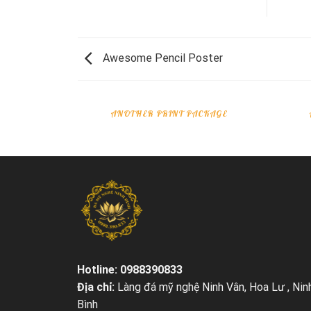
Awesome Pencil Poster
ANOTHER PRINT PACKAGE
Hotline: 0988390833
Địa chỉ:
Làng đá mỹ nghệ Ninh Vân, Hoa Lư , Nin
Bình