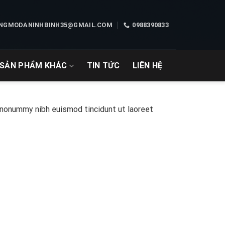
NGMODANINHBINH35@GMAIL.COM
0988390833
SẢN PHẨM KHÁC
TIN TỨC
LIÊN HỆ
 nonummy nibh euismod tincidunt ut laoreet