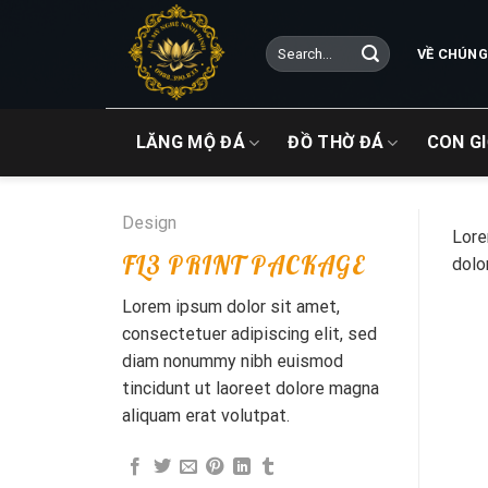
Skip
to
Search
VỀ CHÚNG
content
for:
LĂNG MỘ ĐÁ
ĐỒ THỜ ĐÁ
CON G
Design
Lore
FL3 PRINT PACKAGE
dolo
Lorem ipsum dolor sit amet,
consectetuer adipiscing elit, sed
diam nonummy nibh euismod
tincidunt ut laoreet dolore magna
aliquam erat volutpat.