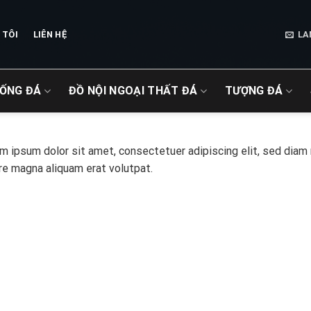
 TÔI
LIÊN HỆ
LA
IỐNG ĐÁ
ĐỒ NỘI NGOẠI THẤT ĐÁ
TƯỢNG ĐÁ
m ipsum dolor sit amet, consectetuer adipiscing elit, sed diam
re magna aliquam erat volutpat.