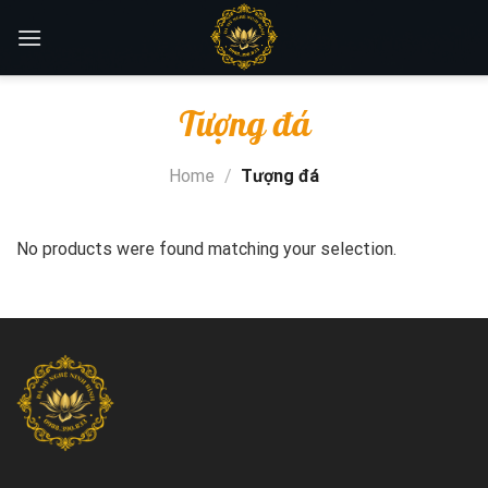
Skip
to
content
Tượng đá
Home
/
Tượng đá
No products were found matching your selection.