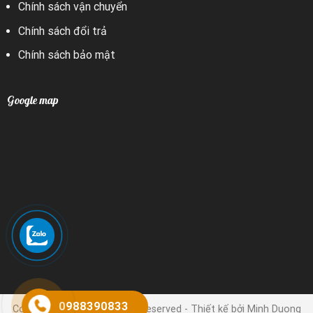
Chính sách vận chuyển
Chính sách đổi trả
Chính sách bảo mật
Google map
0988390833
Copyright 2024 © | All rights reserved - Thiết kế bởi Minh Duong