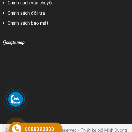
Chính sách vận chuyển
Chính sách đổi trả
Chính sách bảo mật
Google map
0988390833
Copyright 2024 © | All rights reserved - Thiết kế bởi Minh Duong