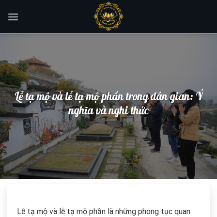
Skip
to
content
Lễ tạ mộ và lễ tạ mộ phần trong dân gian: Ý
nghĩa và nghi thức
Lễ tạ mộ và lễ tạ mộ phần là những phong tục quan