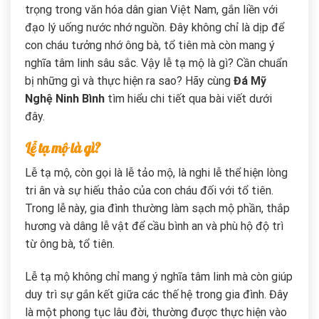
trọng trong văn hóa dân gian Việt Nam, gắn liền với
đạo lý uống nước nhớ nguồn. Đây không chỉ là dịp để
con cháu tưởng nhớ ông bà, tổ tiên mà còn mang ý
nghĩa tâm linh sâu sắc. Vậy lễ tạ mộ là gì? Cần chuẩn
bị những gì và thực hiện ra sao? Hãy cùng
Đá Mỹ
Nghệ Ninh Bình
tìm hiểu chi tiết qua bài viết dưới
đây.
Lễ tạ mộ là gì?
Lễ tạ mộ, còn gọi là lễ tảo mộ, là nghi lễ thể hiện lòng
tri ân và sự hiếu thảo của con cháu đối với tổ tiên.
Trong lễ này, gia đình thường làm sạch mộ phần, thắp
hương và dâng lễ vật để cầu bình an và phù hộ độ trì
từ ông bà, tổ tiên.
Lễ tạ mộ không chỉ mang ý nghĩa tâm linh mà còn giúp
duy trì sự gắn kết giữa các thế hệ trong gia đình. Đây
là một phong tục lâu đời, thường được thực hiện vào