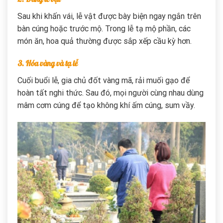
Sau khi khấn vái, lễ vật được bày biện ngay ngắn trên
bàn cúng hoặc trước mộ. Trong lễ tạ mộ phần, các
món ăn, hoa quả thường được sắp xếp cầu kỳ hơn.
3. Hóa vàng và tạ lễ
Cuối buổi lễ, gia chủ đốt vàng mã, rải muối gạo để
hoàn tất nghi thức. Sau đó, mọi người cùng nhau dùng
mâm cơm cúng để tạo không khí ấm cúng, sum vầy.