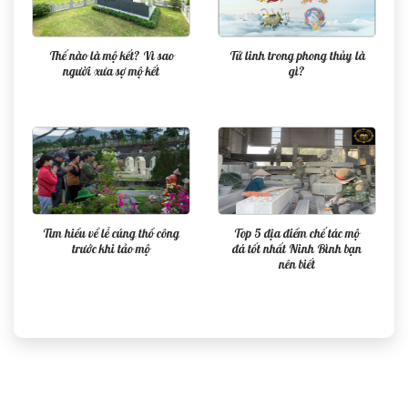
Thế nào là mộ kết? Vì sao
Tứ linh trong phong thủy là
người xưa sợ mộ kết
gì?
Tìm hiểu về lễ cúng thổ công
Top 5 địa điểm chế tác mộ
trước khi tảo mộ
đá tốt nhất Ninh Bình bạn
nên biết