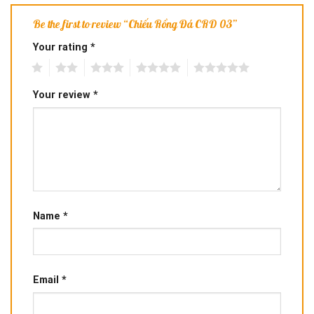
Be the first to review “Chiếu Rồng Đá CRD 03”
Your rating
*
1
2
3
4
5
Your review
*
Name
*
Email
*