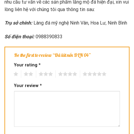
nhu cầu tư vấn về các sản phẩm lăng mộ đá hiện đại, xin vui
lòng liên hệ với chúng tôi qua thông tin sau:
Trụ sở chính:
Làng đá mỹ nghệ Ninh Vân, Hoa Lư, Ninh Bình
Số điện thoại:
0988390833
Be the first to review “Đá lát nền DLN 04”
Your rating
*
1
2
3
4
5
Your review
*