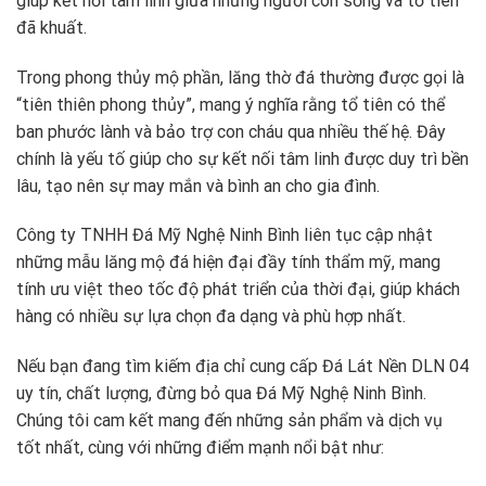
giúp kết nối tâm linh giữa những người còn sống và tổ tiên
đã khuất.
Trong phong thủy mộ phần, lăng thờ đá thường được gọi là
“tiên thiên phong thủy”, mang ý nghĩa rằng tổ tiên có thể
ban phước lành và bảo trợ con cháu qua nhiều thế hệ. Đây
chính là yếu tố giúp cho sự kết nối tâm linh được duy trì bền
lâu, tạo nên sự may mắn và bình an cho gia đình.
Công ty TNHH Đá Mỹ Nghệ Ninh Bình liên tục cập nhật
những mẫu lăng mộ đá hiện đại đầy tính thẩm mỹ, mang
tính ưu việt theo tốc độ phát triển của thời đại, giúp khách
hàng có nhiều sự lựa chọn đa dạng và phù hợp nhất.
Nếu bạn đang tìm kiếm địa chỉ cung cấp Đá Lát Nền DLN 04
uy tín, chất lượng, đừng bỏ qua Đá Mỹ Nghệ Ninh Bình.
Chúng tôi cam kết mang đến những sản phẩm và dịch vụ
tốt nhất, cùng với những điểm mạnh nổi bật như: