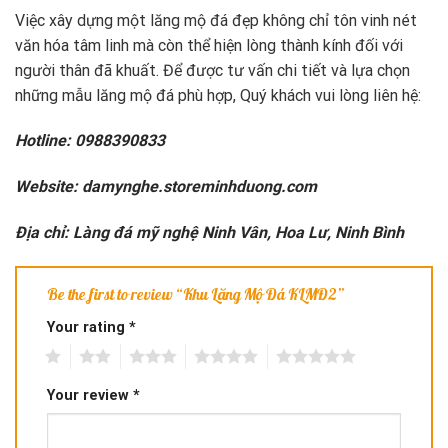
Việc xây dựng một lăng mộ đá đẹp không chỉ tôn vinh nét
văn hóa tâm linh mà còn thể hiện lòng thành kính đối với
người thân đã khuất. Để được tư vấn chi tiết và lựa chọn
những mẫu lăng mộ đá phù hợp, Quý khách vui lòng liên hệ:
Hotline: 0988390833
Website:
damynghe.storeminhduong.com
Địa chỉ: Làng đá mỹ nghệ Ninh Vân, Hoa Lư, Ninh Bình
Be the first to review “Khu Lăng Mộ Đá KLMĐ2”
Your rating
*
1
2
3
4
5
Your review
*