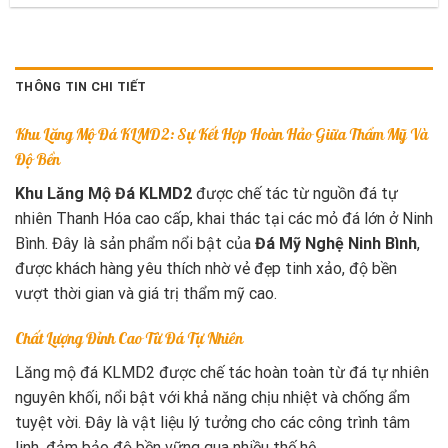
THÔNG TIN CHI TIẾT
Khu Lăng Mộ Đá KLMD2: Sự Kết Hợp Hoàn Hảo Giữa Thẩm Mỹ Và
Độ Bền
Khu Lăng Mộ Đá KLMD2
được chế tác từ nguồn đá tự
nhiên Thanh Hóa cao cấp, khai thác tại các mỏ đá lớn ở Ninh
Bình. Đây là sản phẩm nổi bật của
Đá Mỹ Nghệ Ninh Bình
,
được khách hàng yêu thích nhờ vẻ đẹp tinh xảo, độ bền
vượt thời gian và giá trị thẩm mỹ cao.
Chất Lượng Đỉnh Cao Từ Đá Tự Nhiên
Lăng mộ đá KLMD2 được chế tác hoàn toàn từ đá tự nhiên
nguyên khối, nổi bật với khả năng chịu nhiệt và chống ẩm
tuyệt vời. Đây là vật liệu lý tưởng cho các công trình tâm
linh, đảm bảo độ bền vững qua nhiều thế hệ.