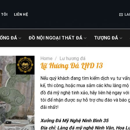
 TÔI
LIÊN HỆ
LA
IỐNG ĐÁ
ĐỒ NỘI NGOẠI THẤT ĐÁ
TƯỢNG ĐÁ
Home
/
Lư hương đá
Lữ Hương Đá LHD 13
Nếu quý khách đang tìm kiếm dịch vụ tư vấn,
kế, thi công, hoặc mua sắm các khu lăng mộ
đồ đá mỹ nghệ tinh xảo, hãy liên hệ ngay với
tôi để nhận được sự hỗ trợ chu đáo và báo g
đãi nhất!
Xưởng Đá Mỹ Nghệ Ninh Bình 35
Địa chỉ: Làng đá mỹ nghệ Ninh Vân, Hoa Lư