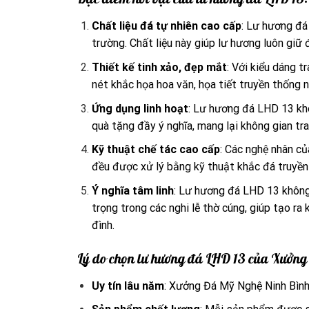
Chất liệu đá tự nhiên cao cấp
: Lư hương đá
trường. Chất liệu này giúp lư hương luôn giữ
Thiết kế tinh xảo, đẹp mắt
: Với kiểu dáng 
nét khắc họa hoa văn, họa tiết truyền thống 
Ứng dụng linh hoạt
: Lư hương đá LHD 13 khô
quà tặng đầy ý nghĩa, mang lại không gian tra
Kỹ thuật chế tác cao cấp
: Các nghệ nhân củ
đều được xử lý bằng kỹ thuật khắc đá truyề
Ý nghĩa tâm linh
: Lư hương đá LHD 13 không 
trọng trong các nghi lễ thờ cúng, giúp tạo ra 
đình.
Lý do chọn lư hương đá LHD 13 của Xưởn
Uy tín lâu năm
: Xưởng Đá Mỹ Nghệ Ninh Bình 