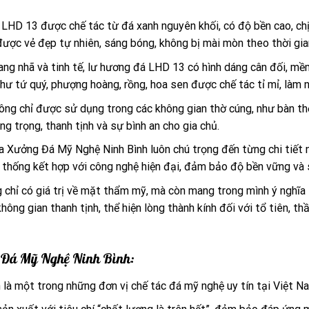
 LHD 13 được chế tác từ đá xanh nguyên khối, có độ bền cao, chị
 được vẻ đẹp tự nhiên, sáng bóng, không bị mài mòn theo thời gia
trang nhã và tinh tế, lư hương đá LHD 13 có hình dáng cân đối,
như tứ quý, phượng hoàng, rồng, hoa sen được chế tác tỉ mỉ, làm
ng chỉ được sử dụng trong các không gian thờ cúng, như bàn thờ
ng trọng, thanh tịnh và sự bình an cho gia chủ.
a Xưởng Đá Mỹ Nghệ Ninh Bình luôn chú trọng đến từng chi tiết 
n thống kết hợp với công nghệ hiện đại, đảm bảo độ bền vững và
chỉ có giá trị về mặt thẩm mỹ, mà còn mang trong mình ý nghĩa 
không gian thanh tịnh, thể hiện lòng thành kính đối với tổ tiên, t
g Đá Mỹ Nghệ Ninh Bình:
là một trong những đơn vị chế tác đá mỹ nghệ uy tín tại Việt N