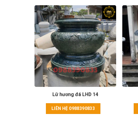
HD 04
Lữ hương đá LHD 14
833
LIÊN HỆ 0988390833