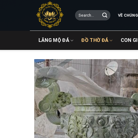
Skip
to
Search
VỀ CHÚNG
content
for:
LĂNG MỘ ĐÁ
ĐỒ THỜ ĐÁ
CON G