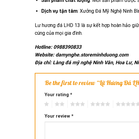
Sản phẩm chất lượng
: Mỗi sản phẩm được sả
Dịch vụ tận tâm
: Xưởng Đá Mỹ Nghệ Ninh Bì
Lư hương đá LHD 13 là sự kết hợp hoàn hảo giữa 
cúng của mọi gia đình.
Hotline: 0988390833
Website:
damynghe.storeminhduong.com
Địa chỉ: Làng đá mỹ nghệ Ninh Vân, Hoa Lư, N
Be the first to review “Lữ Hương Đá 
Your rating
*
1
2
3
4
5
Your review
*