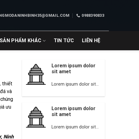
NGMODANINHBINH35@GMAIL.COM
0988390833
SẢN PHẨM KHÁC
TIN TỨC
LIÊN HỆ
Lorem ipsum dolor
sit amet
 thiết
Lorem ipsum dolor sit...
 đá và
 chúng
iá ưu
Lorem ipsum dolor
sit amet
Lorem ipsum dolor sit...
, Ninh