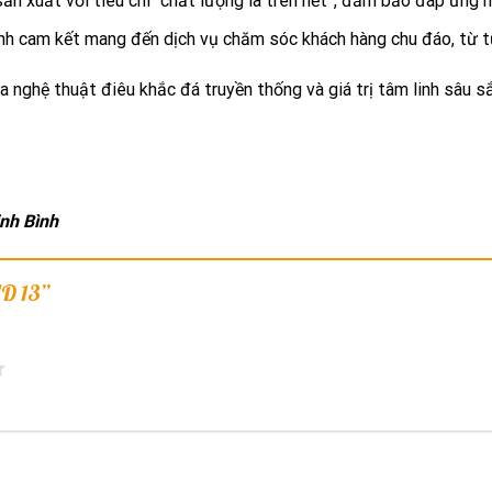
n xuất với tiêu chí “chất lượng là trên hết”, đảm bảo đáp ứng 
nh cam kết mang đến dịch vụ chăm sóc khách hàng chu đáo, từ t
nghệ thuật điêu khắc đá truyền thống và giá trị tâm linh sâu sắ
inh Bình
LHD 13”