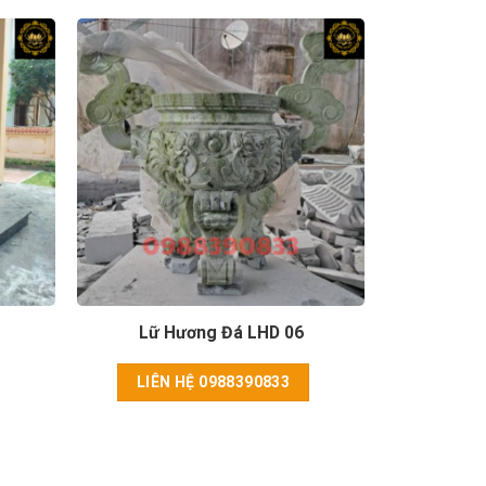
Lữ Hương Đá LHD 06
LIÊN HỆ 0988390833