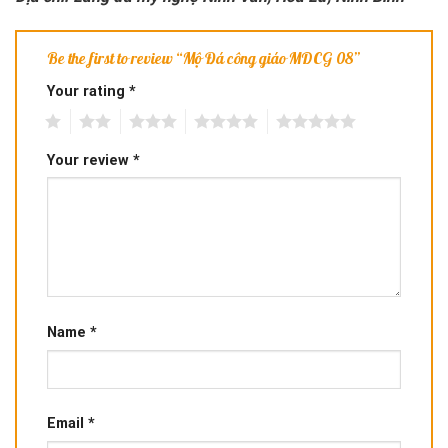
Be the first to review “Mộ Đá công giáo MDCG 08”
Your rating
*
1
2
3
4
5
Your review
*
Name
*
Email
*