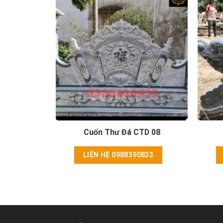
TD 02
Cuốn Thư Đá CTD 08
833
LIÊN HỆ 0988390833