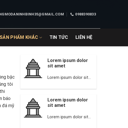
NGMODANINHBINH35@GMAIL.COM
0988390833
SẢN PHẨM KHÁC
TIN TỨC
LIÊN HỆ
Lorem ipsum dolor
sit amet
ồng bậc
Lorem ipsum dolor sit...
úng tôi
thi
ận báo
Lorem ipsum dolor
sit amet
ẩm đá mỹ
Lorem ipsum dolor sit...