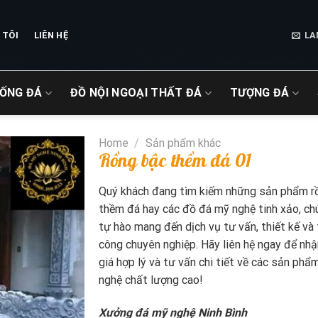
 TÔI
LIÊN HỆ
LA
IỐNG ĐÁ
ĐỒ NỘI NGOẠI THẤT ĐÁ
TƯỢNG ĐÁ
Home
/
Sản phẩm khác
Rồng bậc thềm đá 01
Quý khách đang tìm kiếm những sản phẩm r
thềm đá hay các đồ đá mỹ nghệ tinh xảo, ch
tự hào mang đến dịch vụ tư vấn, thiết kế và 
công chuyên nghiệp. Hãy liên hệ ngay để nh
giá hợp lý và tư vấn chi tiết về các sản ph
nghệ chất lượng cao!
Xưởng đá mỹ nghệ
Ninh Bình