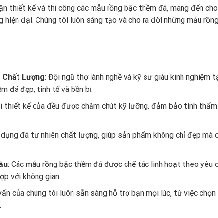
n thiết kế và thi công các mẫu rồng bậc thềm đá, mang đến ch
g hiện đại. Chúng tôi luôn sáng tạo và cho ra đời những mẫu rồ
o Chất Lượng
: Đội ngũ thợ lành nghề và kỹ sư giàu kinh nghiệm
 đá đẹp, tinh tế và bền bỉ.
i thiết kế của đều được chăm chút kỹ lưỡng, đảm bảo tính thẩm m
 dụng đá tự nhiên chất lượng, giúp sản phẩm không chỉ đẹp mà c
ầu
: Các mẫu rồng bậc thềm đá được chế tác linh hoạt theo yêu 
p với không gian.
 vấn của chúng tôi luôn sẵn sàng hỗ trợ bạn mọi lúc, từ việc ch
.