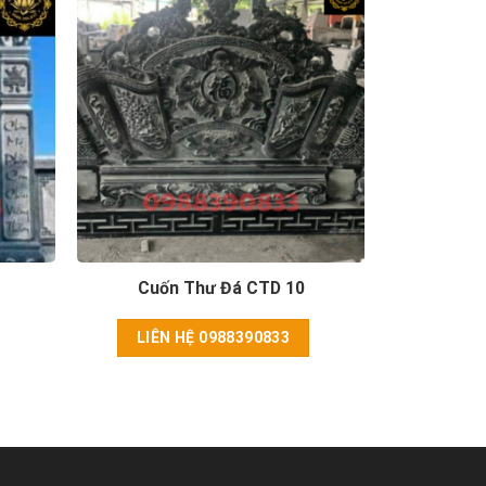
Cuốn Thư Đá CTD 10
LIÊN HỆ 0988390833