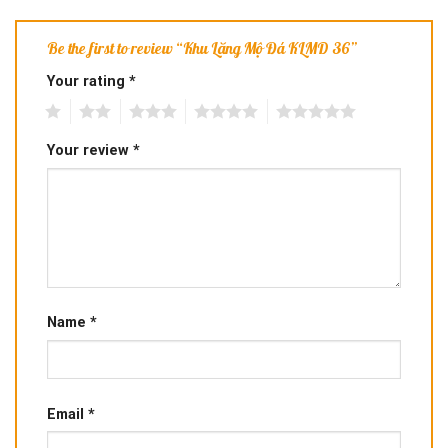
Be the first to review “Khu Lăng Mộ Đá KLMD 36”
Your rating
*
1
2
3
4
5
Your review
*
Name
*
Email
*