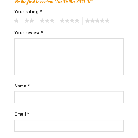
Be the first to review “Sư Tử Đá STD 01”
Your rating
*
1
2
3
4
5
Your review
*
Name
*
Email
*